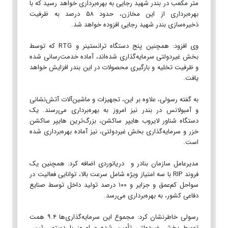
متر مکعب در بندر شهید رجایی به بهره‌برداری خواهد رسید که با
بهره‌برداری از این مخازن، حدود ۵۸ درصد به ظرفیت
ذخیره‌سازی بندر شهید رجایی افزوده خواهد شد.
وی افزود: همچنین پنج دستگاه ترانستینر و RTG که توسط
بخش غیردولتی سرمایه‌گذاری شده‌اند، آماده خدمت‌رسانی شده
و ظرفیت تخلیه و بارگیری محصولات در این بندر افزایش خواهد
یافت.
به گفته رسولی، علاوه بر این، تجهیزات و ماشین‌آلات آتش‌نشانی
و آمبولانس در بندر نیز امروز به بهره‌برداری می‌رسند. یک
دستگاه شناور لایروب هایپر ساکشن، بزرگ‌ترین هایپر ساکشن
خزر و سرمایه‌گذاری بخش غیردولتی، نیز آماده بهره‌برداری شده
است.
مدیرعامل سازمان بنادر و دریانوردی اضافه کرد: همچنین یک
فروند RIP با سه امتیاز ویژه شامل سرعت بالا، توانایی فعالیت در
سواحل کم‌عمق و جزایر و ۱۰۰ درصد تولید داخل توسط صنایع
دفاعی کشور، به بهره‌برداری می‌رسد.
رسولی خاطرنشان کرد: مجموع این سرمایه‌گذاری‌ها ۹.۴ همت
توسط بخش غیردولتی تأمین شده و امروز با دستور رئیس