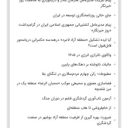
پیام تبریک مدیرعامل سازمان بنادر و دریانوردی به مناسبت روز
خبرنگار
جای خالی روزنامه‌نگاری توسعه در ایران
پیام مدیرعامل کشتیرانی جمهوری اسلامی ایران در گرامیداشت
«روز خبرنگار»
آیا ایده تشکیل «منطقه آزاد لامرد» درهندسه حکمرانی دریامحور
قابل‌قبول است؟
واکاوی ناترازی انرژی در ۱۴۰۵
مالیات نانوشته بر دهک‌های پایین
مطبوعات؛ رکن چهارم مردم‌سالاری در تنگنای بقا
فضاسازی معنوی و محیطی موکب «محبان الرضا» منطقه یک در
مرز شلمچه
آزمون تاب‌آوری گردشگری قشم در دوران جنگ
از خام‌فروشی تا هاب منطقه‌ای
ضرورت بهره گیری از ظرفیت منطقه آزاد بوشهر در صنعت
گردشگری