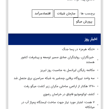
برچسب ها :
سازمان شیلات
اقتصادسرآمد
پرورش ميگو
اخبار روز
«تنگه هرمز» در پسا جنگ
‌ خبرنگاران، روایتگران صادق مسیر توسعه و پیشرفت کشور
هستند
مکالمه رایگان ایرانسل به مناسبت روز تبریز
سه واحد نیروگاه برقابی چمشیر به شبکه سراسری برق متصل شد
۱۲۷۰ هکتار از اراضی ساحلی مکران زیر کشت میگو رفت
کشف لوکوموتیو قاچاق در خراسان رضوی
۷ همت؛ اعتبار مورد نیاز جهت ساخت ایستگاه پمپاژ آب در
میانکاله