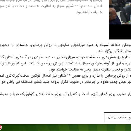
اعمال شد؛ تنها ۱۴ شناور مجاز به فعالیت هستند و تخلف با لغو م
همراه خواهد بود.
ادان منطقه نسبت به صید غیرقانونی ساردین با روش پرساین، جلسه‌ای با محور
تان کنگان برگزار شد.
نتایج پژوهش‌های انجام‌شده درباره میزان ذخایر محدود ساردین در آب‌های استان گف
 فقط ۱۴ شناور دارای پروانه بهره‌برداری از گونه ساردین مجاز به استفاده از روش پرساین هستند. این شناورها نیز ت
شور و تحت نظارت دقیق مجاز به فعالیت خواهند بود.
عقیل امینی افزود: هیچ شناور یا قایق دیگری حق استفاده از روش پرساین را ندارد و برای همین ۱۴ شناور نیز امسال قوانین سخت‌گیرانه‌تر
العمل جدید علاوه بر جریمه، در صورت تکرار پروانه صید شناور متخلف نیز باطل خوا
ار مخرب برای ذخایر آبزی است و کنترل آن برای حفظ تعادل اکولوژیک دریا و معی
ي جنوب بوشهر