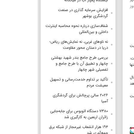
ایستگاه پمپاژ آب در میانکاله
جوز
افزایش سرمایه گذاری در صنعت
گردشگری بوشهر
شفاف‌سازی درباره نحوه محاسبه اینترنت
داخلی و بین‌المللی
نه ناوهای غربی، نه نمایش‌های ریاض؛
یت
دریا در دستان محور مقاومت
بررسی طرح جامع بندر شهید بهشتی
ت:
چابهار و تطبیق آن با طرح جامع و
نها
تفصیلی شهر چابهار
ی اعمال
تأکید بر تداوم خدمت‌رسانی و تسهیل
هد
معیشت مردم
۲۰۲۶ سالی پرچالش برای گردشگری
شت
آسیا
۷۳۸۰ دستگاه اتوبوس برای جابه‌جایی
زائران اربعین به‌ کارگیری شد
۱۹۴ هزار انشعاب غیرمجاز از شبکه برق
جمع‌آوری شد