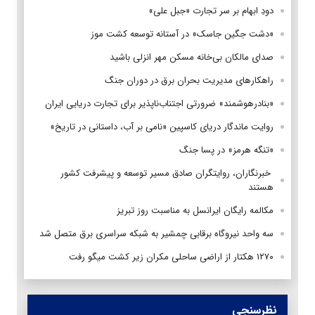
دودِ ابهام بر سر تجارت «جبل علی»
«دشت جگین جاسک» در آستانه توسعه کشت موز
صدای مالکان بی‌خانه مسکن مهر انزلی باشید
راهکارهای مدیریت بحران برق در دوران جنگ
«بنادرهوشمند» ضرورتی اجتناب‌ناپذیر برای تجارت دریایی ایران
روایت ماندگار دریای کاسپین «نامی بر آب، داستانی در تاریخ»
«تنگه هرمز» در پسا جنگ
‌ خبرنگاران، روایتگران صادق مسیر توسعه و پیشرفت کشور
هستند
مکالمه رایگان ایرانسل به مناسبت روز تبریز
سه واحد نیروگاه برقابی چمشیر به شبکه سراسری برق متصل شد
۱۲۷۰ هکتار از اراضی ساحلی مکران زیر کشت میگو رفت
نظرسنجی