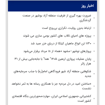
اخبار روز
ضرورت بهره گیری از ظرفیت منطقه آزاد بوشهر در صنعت
گردشگری
ارتباط بدون روایت، تکراری بی‌روح است
پروژه های احیای تالاب های کشور بومی سازی می شوند
۱۱۳۰ تن انواع ماهیان کیلکا از دریای خزر صید شد
پروازهای نوشهر–مشهد «هما» از ۱۸ مرداد برقرار می‌شود
پایان عملیات پروازی اربعین ۱۴۰۵" هما" با جابه‌جایی بیش از ۳۱
هزار زائر
شکوفایی منطقه آزاد شهر فرودگاهی امام(ره) با جذب سرمایه‌های
جدید
«ساختن امید در دل مردم» جز با همکاری رسانه ها به ثمر نخواهد
نشست
کشتیرانی جمهوری اسلامی ایران، مهارت‌محورترین بنگاه اقتصادی
کشور است