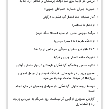
بررسی دو گزینه روی میز دولت پزشکیان و مناطق آزاد جدید
ضرورت جبران خسارت «صیادان جنوبی»
آغاز عملیات خط انتقال آب قشم به درگهان
از فشار تا محاصره
درآمد نجومی عمان در سایه انسداد تنگه هرمز
از «تنگه هرمز» تا «سفره جهانی»
۲۷۳ هزار تن ماهیان سردآبی در کشور تولید شد
تقویت حلقه اتصال ایران و ترکیه
تداوم حضور چشمگیر گردشگران تابستان در نوار ساحلی گیلان
معاون وزیر راه و شهرسازی: فرهنگ قدردانی از عوامل اجرایی
پروژه‌ها در شرکت ساخت نهادینه می‌شود
توسعه زیرساختهای گردشگری در سواحل پارسیان در حال انجام
است
گزارش تصویری از آیین گرامیداشت روز خبرنگار به میزبانی وزارت
راه و شهرسازی