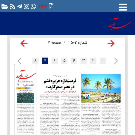
PDF
شماره ۲۵۰۲
صفحه ۷
۸
۷
۶
۵
۴
۳
۲
۱