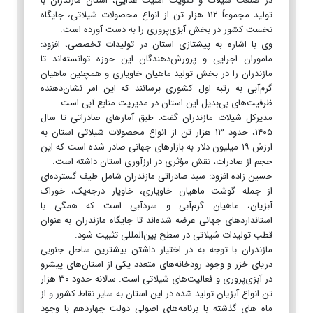
در صنعت شیلات و تقویت امنیت غذایی، استان مازندران با
تولید مجموعاً ۱۱۲ هزار تن از انواع محصولات شیلاتی، جایگاه
نخست کشور در بخش آبزی‌پروری را به دست آورده است.
وی با اشاره به پیشتازی استان در تولیدات تخصصی، افزود:
ماموران اجرایی و پرورش‌دهندگان این حوزه توانسته‌اند تا
مازندران را در بخش تولید ماهیان خاویاری و همچنین ماهیان
گرم‌آبی به رتبه اول کشوری برسانند که این امر نشان‌دهنده
ظرفیت‌های بی‌بدیل این استان در مدیریت منابع آبی است.
مدیرکل شیلات مازندران گفت: طبق آمارهای صادراتی تا سال
۱۴۰۵، حدود ۱۳ هزار تن از انواع محصولات شیلاتی استان به
ارزش ۱۹ میلیون دلار به بازارهای جهانی صادر شده است که این
حجم از صادرات، نقش مؤثری در ارزآوری استان داشته است.
حسین زاده افزود: سبد صادراتی مازندران شامل طیف گسترده‌ای
از جمله گوشت ماهیان خاویاری، خاویار درجه‌یک، خوراک
آبزیان، ماهیان گرم‌آبی و سردآبی است که همگی با
استانداردهای جهانی عرضه شده‌اند تا جایگاه مازندران به عنوان
قطب تولیدات شیلاتی در سطح بین‌المللی تثبیت شود.
مازندران با توجه به در اختیار داشتن بیشترین ساحل جنوبی
دریای خزر و وجود رودخانه‌های متعدد یکی از استان‌های پیشرو
در آبزی‌پروری و فعالیت‌های شیلاتی است. سالانه حدود ۳۰ هزار
تن انواع آبزیان تولید شده در این استان به سایر نقاط کشور و از
ماه های گذشته با برنامه‌های اصولی دولت چهاردهم با وجود