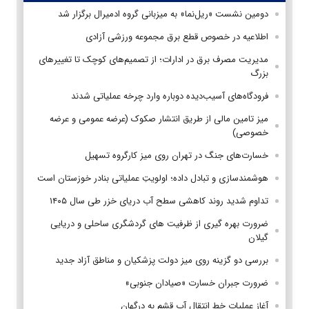
دومین نشست «ریل‌نما» به میزبانی گروه ادمیرال برگزار شد
اطلاعیه در خصوص قطع برق مجموعه ورزشی آزادی
مدیریت مصرف برق در ادارات؛ از تصمیم‌های کوچک تا تغییرهای
بزرگ
فرودگاه‌های آسیب‌دیده دوباره وارد چرخه عملیاتی شدند
میز تامین مالی از طریق انتشار صکوک (عرضه عمومی و عرضه
خصوصی)
خسارت‌های جنگ در تهران روی میز کارگروه تسهیل
هوشمندسازی و تبادل داده؛ اولویتِ عملیاتی بنادر خوزستان است
تداوم شدید روند کاهشی سطح آب دریای خزر طی سال ۱۴۰۵
ضرورت بهره گیری از ظرفیت های گردشگری ساحلی و دریایی
گیلان
بررسی دو گزینه روی میز دولت پزشکیان و مناطق آزاد جدید
ضرورت جبران خسارت «صیادان جنوبی»
آغاز عملیات خط انتقال آب قشم به درگهان