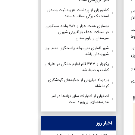
حال فروپاشی است
کشاورزان از پرداخت هزینه ثبت وصدور
یر
اسناد تک برگی معاف هستند
 به افزون بر ۱۳۲ میلیون دلار
نوسازی هفت هزار و ۷۸۷ واحد مسکونی
ه،
در محلات هدف بازآفرینی شهری
وط
سیستان و بلوچستان
شهر اقماری نمی‌تواند پاسخگوی تمام نیاز
جدید در یک
شهروندان باشد
وزه
یکهزار و ۳۳۳ قلم لوازم خانگی در هلیلان
توزیعی و
کشف و ضبط شد
بازدید۲ میلیونی از جاذبه‌های گردشگری
وری
کرمانشاه
اصفهان از اعتبارات سایر نهادها در امر
مدرسه‌سازی بی‌بهره است
اخبار روز