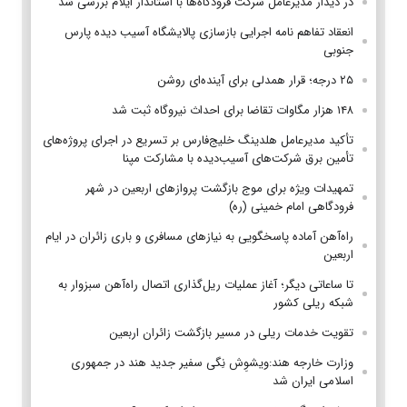
در دیدار مدیرعامل شرکت فرودگاه‌ها با استاندار ایلام بررسی شد
انعقاد تفاهم نامه اجرایی بازسازی پالایشگاه آسیب دیده پارس
جنوبی
۲۵ درجه؛ قرار همدلی برای آینده‌ای روشن
۱۴۸ هزار مگاوات تقاضا برای احداث نیروگاه ثبت شد
تأکید مدیرعامل هلدینگ خلیج‌فارس بر تسریع در اجرای پروژه‌های
تأمین برق شرکت‌های آسیب‌دیده با مشارکت مپنا
تمهیدات ویژه برای موج بازگشت پروازهای اربعین در شهر
فرودگاهی امام خمینی (ره)
راه‌آهن آماده پاسخگویی به نیازهای مسافری و باری زائران در ایام
اربعین
تا ساعاتی دیگر؛ آغاز عملیات ریل‌گذاری اتصال راه‌آهن سبزوار به
شبکه ریلی کشور
تقویت خدمات ریلی در مسیر بازگشت زائران اربعین
وزارت خارجه هند:ویشوِش نِگی سفیر جدید هند در جمهوری
اسلامی ایران شد