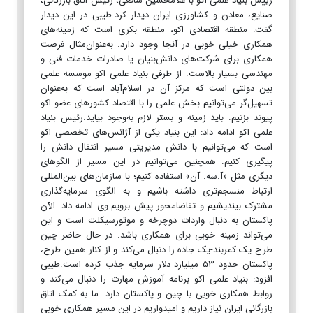
رییس بنیاد علمی اکو با غلامحسین شافعی، رئیس اتاق بازرگانی،
صنایع، معادن و کشاورزی ایران دیدار کرد.طیبی در این دیدار
گفت: منطقه اقتصادی اکو، منطقه بکری است که زمینه‌های
همکاری خیلی خوبی در آنجا وجود دارد. به‌عنوان‌مثال فرصت
همکاری برای شرکت‌های دانش‌بنیان یا صادرات خدمات فنی و
مهندسی بسیار بالاست. از طرفی بنیاد علمی اکو موسسه علمی
بین دولتی است که مرکز آن در اسلام‌آباد است که به‌عنوان
تسهیل‌گر می‌توانیم بخش علمی را با اقتصاد کشورهای عضو اکو
پیوند بزنیم. باید زمینه و بستر لازم به‌وجود بیاید.رئیس بنیاد
علمی اکو ادامه داد: این بنیاد یکی از آژانس‌های تخصصی اکو
است که می‌توانیم با دانش مدیریتی مسیر انتقال دانش را
پیگیری کنیم. همچنین می‌توانیم در این مسیر از الگوهای
دیگری مثل «آ.سه. آن» استفاده کنیم؛ با سازمان‌های بین‌المللی
ارتباط منسجم‌تری داشته باشیم و به الگوی سرمایه‌گذاری
مشترک بیندیشیم و تقاضامحور پیش برویم.وی ادامه داد: الآن
پاکستان به دنبال واردات دوچرخه و موتورسیکلت است و این
می‌تواند زمینه خوبی برای همکاری باشد. در حال حاضر چین
طرح یک کمربند-یک جاده را دنبال می‌کند و از کنار همین طرح،
پاکستان حدود ۵۳ میلیارد دلار سرمایه جذب کرده است.طیبی
افزود: بنیاد علمی اکو برنامه آموزش مهارت را دنبال می‌کند و
روابط همکاری خوبی با چین و پاکستان دارد. ما به کمک اتاق
بازرگانی ایران نیاز داریم و امیدواریم در این مسیر همکاری خوبی