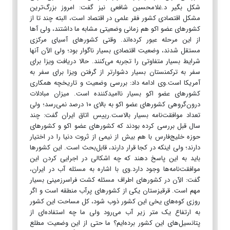
شکل بگیر د.غلامحسین شافعی نیز گفت: امروز بزرگ‌ترین
مشکل اقتصادی کشور فقر علمی در اقتصاد است، البته چند تا از
کشورهای عضو اکو هم زمانی وضعیتی مشابه ما داشتند، ولی آها
از این مرحله عبور کرده‌اند. وقتی کشورهای آسیای مرکزی
مستقل شدند، وضعیت اقتصادی بسیار ناگوار بود؛ ولی الآن آنها
شرایط بسیار متفاوتی را تجربه می‌کنند. حالا دریافت ویزا برای
سفر به ترکمنستان بسیار دشوارتر از گرفتن ویزا برای سفر به
آمریکا است.وی ادامه داد: بررسی وضعیت و تاریخچه همکاری
کشورهای عضو اکو بسیار ناامیدکننده است. میزان مبادلات
درون‌گروهی کشورهای عضو اکو به بالای ۱۰ درصد نمی‌رسد؛ ولی
تعداد موافقت‌نامه بسیار بالاست.رییس اتاق ایران گفت: چند
سال قبل بررسی کرده بودند که کشورهای عضو اکو و کشورهای
حوزه خلیج‌فارس با هم بیش از نیمی از ثروت دنیا را در اختیار
دارند؛ ولی اینکه در کجا قرار دارند، قابل‌بحث است. این کشورها
باید به این پاسخ دهند که چه اشکالی در اجرایی کردن این
موافقت‌نامه‌ها وجود دارد.وی با اشاره به مسئله آب در ایران،
گفت: الآن در کشورهای اطراف مسئله کشت فراسرزمینی بسیار
مهم است. قرقیزستان یکی از کشورهای پرآب منطقه است و اگر
روزی کوه‌های یخی این کشور ذوب شود، کل مساحت این کشور
به ارتفاع یک متر زیر آب می‌رود ولی ما چه استفاده‌ای از
پتانسیل‌های این کشور برده‌ایم؟ ما حتی از این وضعیت مطلع