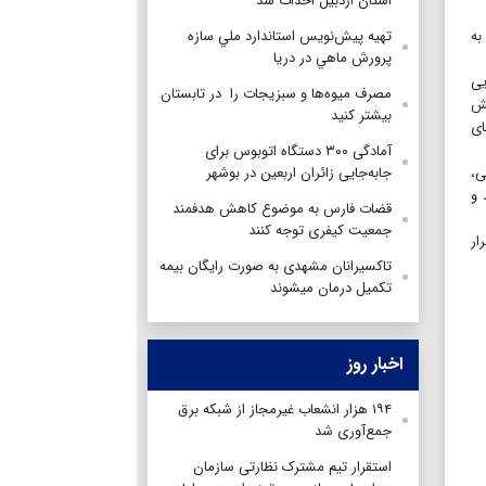
استان اردبیل احداث شد
به
تهيه پيش‌نويس استاندارد ملي سازه
پرورش ماهي در دريا
یی
مصرف میوه‌ها و سبزیجات را در تابستان
لش
بیشتر کنید
ای
آمادگی ۳۰۰ دستگاه اتوبوس برای
ی،
جابه‌جایی زائران اربعین در بوشهر
 و
قضات فارس به موضوع کاهش هدفمند
جمعیت کیفری توجه کنند
ار
تاکسیرانان مشهدی به‌ صورت رایگان بیمه
تکمیل درمان می‎شوند
اخبار روز
۱۹۴ هزار انشعاب غیرمجاز از شبکه برق
جمع‌آوری شد
استقرار تیم مشترک نظارتی سازمان