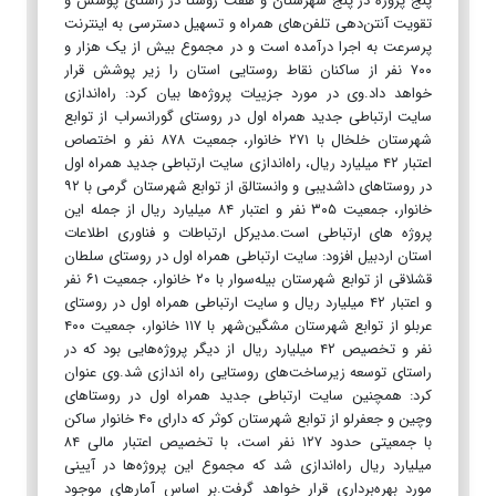
پنج پروژه در پنج شهرستان و هفت روستا در راستای پوشش و
تقویت آنتن‌دهی تلفن‌های همراه و تسهیل دسترسی به اینترنت
پرسرعت به اجرا درآمده است و در مجموع بیش از یک هزار و
۷۰۰ نفر از ساکنان نقاط روستایی استان را زیر پوشش قرار
خواهد داد.وی در مورد جزییات پروژه‌ها بیان کرد: راه‌اندازی
سایت ارتباطی جدید همراه اول در روستای گورانسراب از توابع
شهرستان خلخال با ۲۷۱ خانوار، جمعیت ۸۷۸ نفر و اختصاص
اعتبار ۴۲ میلیارد ریال، راه‌اندازی سایت ارتباطی جدید همراه اول
در روستاهای داشدیبی و وانستالق از توابع شهرستان گرمی با ۹۲
خانوار، جمعیت ۳۰۵ نفر و اعتبار ۸۴ میلیارد ریال از جمله این
پروژه های ارتباطی است.مدیرکل ارتباطات و فناوری اطلاعات
استان اردبیل افزود: سایت ارتباطی همراه اول در روستای سلطان
قشلاقی از توابع شهرستان بیله‌سوار با ۲۰ خانوار، جمعیت ۶۱ نفر
و اعتبار ۴۲ میلیارد ریال و سایت ارتباطی همراه اول در روستای
عربلو از توابع شهرستان مشگین‌شهر با ۱۱۷ خانوار، جمعیت ۴۰۰
نفر و تخصیص ۴۲ میلیارد ریال از دیگر پروژه‌هایی بود که در
راستای توسعه زیرساخت‌های روستایی راه اندازی شد.وی عنوان
کرد: همچنین سایت ارتباطی جدید همراه اول در روستاهای
وچین و جعفرلو از توابع شهرستان کوثر که دارای ۴۰ خانوار ساکن
با جمعیتی حدود ۱۲۷ نفر است، با تخصیص اعتبار مالی ۸۴
میلیارد ریال راه‌اندازی شد که مجموع این پروژه‌ها در آیینی
مورد بهره‌برداری قرار خواهد گرفت.بر اساس آمارهای موجود