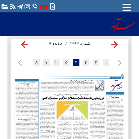
PDF
شماره ۱۳۴۳
صفحه ۴
۸
۷
۶
۵
۴
۳
۲
۱