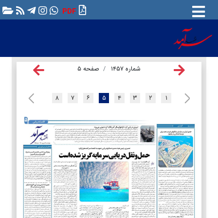
PDF
شماره ۱۴۵۷
صفحه ۵
۸
۷
۶
۵
۴
۳
۲
۱