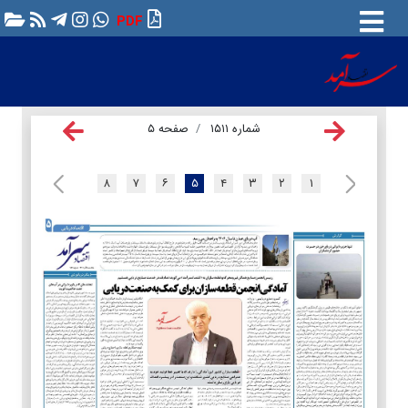
PDF
شماره ۱۵۱۱
صفحه ۵
۸
۷
۶
۵
۴
۳
۲
۱