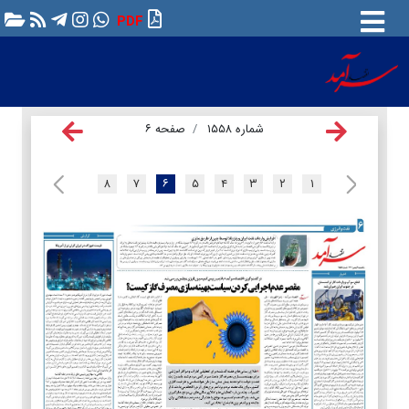
PDF
شماره ۱۵۵۸
صفحه ۶
۸
۷
۶
۵
۴
۳
۲
۱