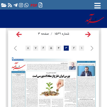
PDF
شماره ۱۵۶۹
صفحه ۳
۸
۷
۶
۵
۴
۳
۲
۱