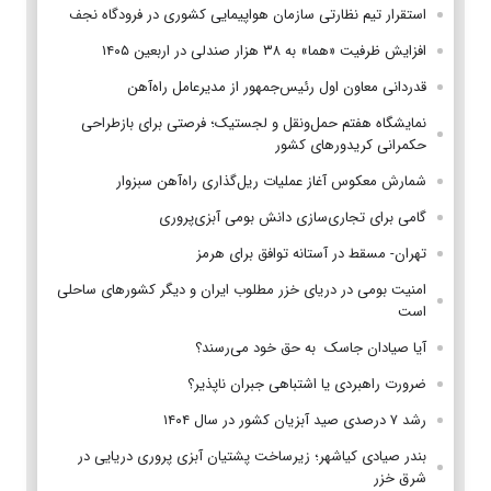
استقرار تیم‌ نظارتی سازمان هواپیمایی کشوری در فرودگاه نجف
افزایش ظرفیت «هما» به ۳۸ هزار صندلی در اربعین ۱۴۰۵
قدردانی معاون اول رئیس‌جمهور از مدیرعامل راه‌آهن
نمایشگاه هفتم حمل‌ونقل و لجستیک؛ فرصتی برای بازطراحی
حکمرانی کریدورهای کشور
شمارش معکوس آغاز عملیات ریل‌گذاری راه‌آهن سبزوار
گامی برای تجاری‌سازی دانش بومی آبزی‌پروری
تهران- مسقط در آستانه توافق برای هرمز
امنیت بومی در دریای خزر مطلوب ایران و دیگر کشورهای ساحلی
است
آیا صیادان جاسک به حق خود می‌رسند؟
ضرورت راهبردی یا اشتباهی جبران ناپذیر؟
رشد ۷ درصدی صید آبزیان کشور در سال ۱۴۰۴
بندر صیادی کیاشهر؛ زیرساخت پشتیان آبزی پروری دریایی در
شرق خزر