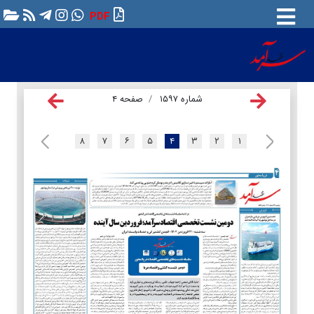
PDF
شماره ۱۵۹۷
صفحه ۴
۸
۷
۶
۵
۴
۳
۲
۱