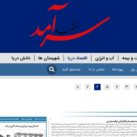
 و بیمه
آب و انرژی
اقتصاد دریا
شهرستان ها
دانش دریا
 روز
پیوندها
تماس با ما
۸
۷
۶
۵
۴
۳