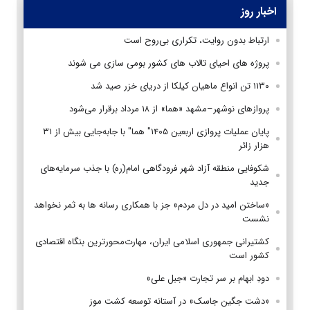
اخبار روز
ارتباط بدون روایت، تکراری بی‌روح است
پروژه های احیای تالاب های کشور بومی سازی می شوند
۱۱۳۰ تن انواع ماهیان کیلکا از دریای خزر صید شد
پروازهای نوشهر–مشهد «هما» از ۱۸ مرداد برقرار می‌شود
پایان عملیات پروازی اربعین ۱۴۰۵" هما" با جابه‌جایی بیش از ۳۱
هزار زائر
شکوفایی منطقه آزاد شهر فرودگاهی امام(ره) با جذب سرمایه‌های
جدید
«ساختن امید در دل مردم» جز با همکاری رسانه ها به ثمر نخواهد
نشست
کشتیرانی جمهوری اسلامی ایران، مهارت‌محورترین بنگاه اقتصادی
کشور است
دودِ ابهام بر سر تجارت «جبل علی»
«دشت جگین جاسک» در آستانه توسعه کشت موز