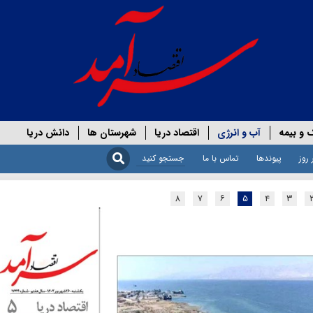
 و بیمه
آب و انرژی
اقتصاد دریا
شهرستان ها
دانش دریا
 روز
پیوندها
تماس با ما
۸
۷
۶
۵
۴
۳