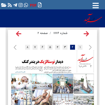
PDF
شماره ۱۷۷۶
صفحه ۲
۸
۷
۶
۵
۴
۳
۲
۱