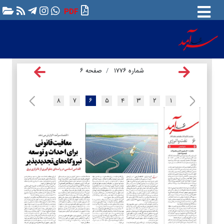
PDF
شماره ۱۷۷۶
صفحه ۶
۸
۷
۶
۵
۴
۳
۲
۱