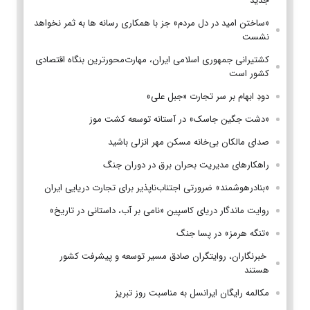
جدید
«ساختن امید در دل مردم» جز با همکاری رسانه ها به ثمر نخواهد
نشست
کشتیرانی جمهوری اسلامی ایران، مهارت‌محورترین بنگاه اقتصادی
کشور است
دودِ ابهام بر سر تجارت «جبل علی»
«دشت جگین جاسک» در آستانه توسعه کشت موز
صدای مالکان بی‌خانه مسکن مهر انزلی باشید
راهکارهای مدیریت بحران برق در دوران جنگ
«بنادرهوشمند» ضرورتی اجتناب‌ناپذیر برای تجارت دریایی ایران
روایت ماندگار دریای کاسپین «نامی بر آب، داستانی در تاریخ»
«تنگه هرمز» در پسا جنگ
‌ خبرنگاران، روایتگران صادق مسیر توسعه و پیشرفت کشور
هستند
مکالمه رایگان ایرانسل به مناسبت روز تبریز