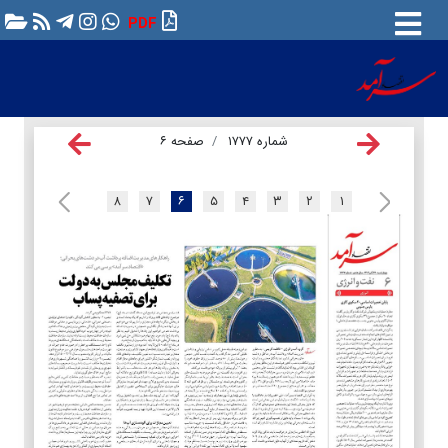
PDF
شماره ۱۷۷۷
صفحه ۶
۸
۷
۶
۵
۴
۳
۲
۱