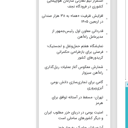
استقرار تیم‌ نظارتی سازمان هواپیمایی
کشوری در فرودگاه نجف
افزایش ظرفیت «هما» به ۳۸ هزار صندلی
در اربعین ۱۴۰۵
قدردانی معاون اول رئیس‌جمهور از
مدیرعامل راه‌آهن
نمایشگاه هفتم حمل‌ونقل و لجستیک؛
فرصتی برای بازطراحی حکمرانی
کریدورهای کشور
شمارش معکوس آغاز عملیات ریل‌گذاری
راه‌آهن سبزوار
گامی برای تجاری‌سازی دانش بومی
آبزی‌پروری
تهران- مسقط در آستانه توافق برای
هرمز
امنیت بومی در دریای خزر مطلوب ایران
و دیگر کشورهای ساحلی است
آیا صیادان جاسک به حق خود