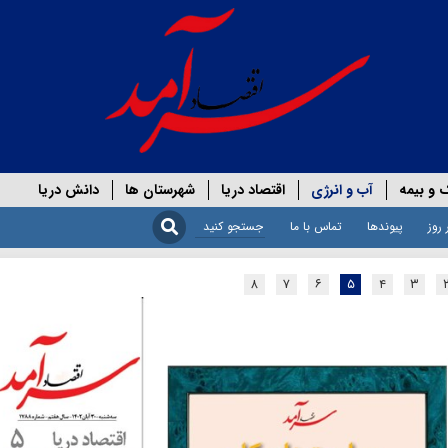
 و بیمه
آب و انرژی
اقتصاد دریا
شهرستان ها
دانش دریا
 روز
پیوندها
تماس با ما
۸
۷
۶
۵
۴
۳