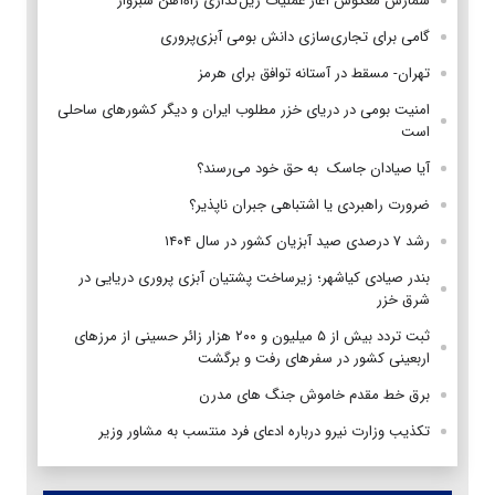
شمارش معکوس آغاز عملیات ریل‌گذاری راه‌آهن سبزوار
گامی برای تجاری‌سازی دانش بومی آبزی‌پروری
تهران- مسقط در آستانه توافق برای هرمز
امنیت بومی در دریای خزر مطلوب ایران و دیگر کشورهای ساحلی
است
آیا صیادان جاسک به حق خود می‌رسند؟
ضرورت راهبردی یا اشتباهی جبران ناپذیر؟
رشد ۷ درصدی صید آبزیان کشور در سال ۱۴۰۴
بندر صیادی کیاشهر؛ زیرساخت پشتیان آبزی پروری دریایی در
شرق خزر
ثبت تردد بیش از ۵ میلیون و ۲۰۰ هزار زائر حسینی از مرزهای
اربعینی کشور در سفرهای رفت و برگشت
برق خط مقدم خاموش جنگ های مدرن
تکذیب وزارت نیرو درباره ادعای فرد منتسب به مشاور وزیر