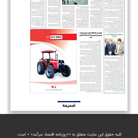
ضمیمه
کلیه حقوق این سایت متعلق به <<روزنامه اقتصاد سرآمد> > است.