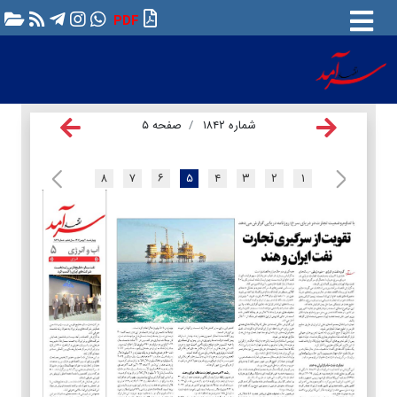
PDF
شماره ۱۸۴۲
صفحه ۵
۸
۷
۶
۵
۴
۳
۲
۱