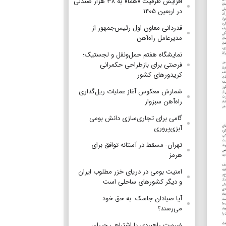
افزایش ظرفیت «هما» به ۳۸ هزار صندلی
در اربعین ۱۴۰۵
قدردانی معاون اول رئیس‌جمهور از
مدیرعامل راه‌آهن
نمایشگاه هفتم حمل‌ونقل و لجستیک؛
فرصتی برای بازطراحی حکمرانی
کریدورهای کشور
شمارش معکوس آغاز عملیات ریل‌گذاری
راه‌آهن سبزوار
گامی برای تجاری‌سازی دانش بومی
آبزی‌پروری
تهران- مسقط در آستانه توافق برای
هرمز
امنیت بومی در دریای خزر مطلوب ایران
و دیگر کشورهای ساحلی است
آیا صیادان جاسک به حق خود
می‌رسند؟
ضرورت راهبردی یا اشتباهی جبران