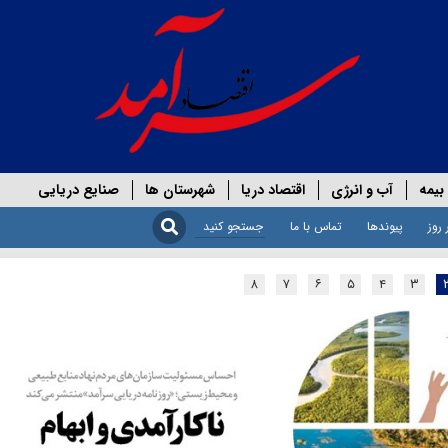
بیمه
آب و انرژی
اقتصاد دریا
شهرستان ها
صنایع دریایی
 روز
پیوندها
تماس با ما
۸
۷
۶
۵
۴
۳