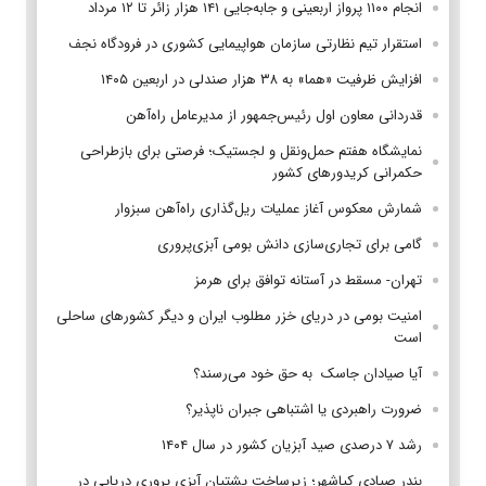
انجام ۱۱۰۰ پرواز اربعینی و جابه‌جایی ۱۴۱ هزار زائر تا ۱۲ مرداد
استقرار تیم‌ نظارتی سازمان هواپیمایی کشوری در فرودگاه نجف
افزایش ظرفیت «هما» به ۳۸ هزار صندلی در اربعین ۱۴۰۵
قدردانی معاون اول رئیس‌جمهور از مدیرعامل راه‌آهن
نمایشگاه هفتم حمل‌ونقل و لجستیک؛ فرصتی برای بازطراحی
حکمرانی کریدورهای کشور
شمارش معکوس آغاز عملیات ریل‌گذاری راه‌آهن سبزوار
گامی برای تجاری‌سازی دانش بومی آبزی‌پروری
تهران- مسقط در آستانه توافق برای هرمز
امنیت بومی در دریای خزر مطلوب ایران و دیگر کشورهای ساحلی
است
آیا صیادان جاسک به حق خود می‌رسند؟
ضرورت راهبردی یا اشتباهی جبران ناپذیر؟
رشد ۷ درصدی صید آبزیان کشور در سال ۱۴۰۴
بندر صیادی کیاشهر؛ زیرساخت پشتیان آبزی پروری دریایی در