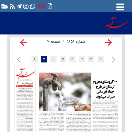
PDF
شماره ۱۸۵۶
صفحه ۷
۸
۷
۶
۵
۴
۳
۲
۱