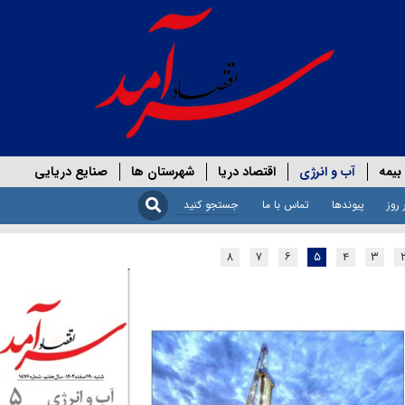
بیمه
آب و انرژی
اقتصاد دریا
شهرستان ها
صنایع دریایی
 روز
پیوندها
تماس با ما
۸
۷
۶
۵
۴
۳