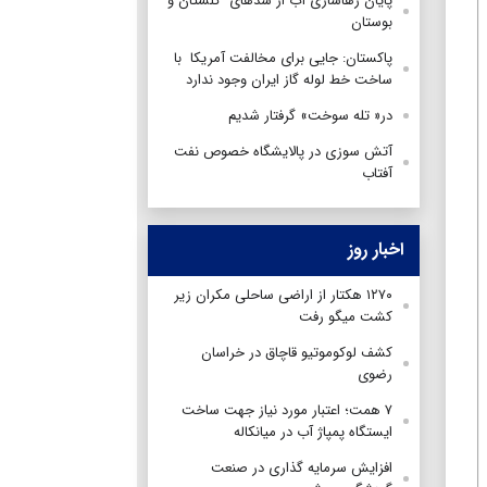
پایان رهاسازی آب از سدهای گلستان و
بوستان
پاکستان: جایی برای مخالفت آمریکا با
ساخت خط لوله گاز ایران وجود ندارد
در« تله سوخت» گرفتار شدیم
آتش سوزی در پالایشگاه خصوص نفت
آفتاب
اخبار روز
۱۲۷۰ هکتار از اراضی ساحلی مکران زیر
کشت میگو رفت
کشف لوکوموتیو قاچاق در خراسان
رضوی
۷ همت؛ اعتبار مورد نیاز جهت ساخت
ایستگاه پمپاژ آب در میانکاله
افزایش سرمایه گذاری در صنعت