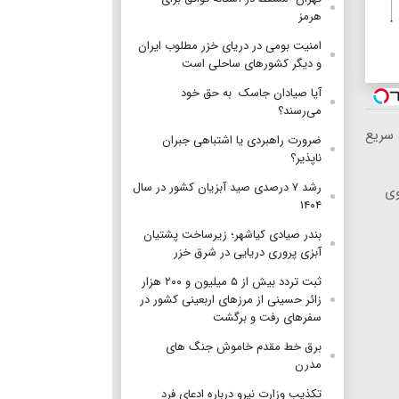
هرمز
امنیت بومی در دریای خزر مطلوب ایران
و دیگر کشورهای ساحلی است
آیا صیادان جاسک به حق خود
می‌رسند؟
 سریع
ضرورت راهبردی یا اشتباهی جبران
ناپذیر؟
رشد ۷ درصدی صید آبزیان کشور در سال
وی
۱۴۰۴
بندر صیادی کیاشهر؛ زیرساخت پشتیان
آبزی پروری دریایی در شرق خزر
ثبت تردد بیش از ۵ میلیون و ۲۰۰ هزار
زائر حسینی از مرزهای اربعینی کشور در
سفرهای رفت و برگشت
برق خط مقدم خاموش جنگ های
مدرن
تکذیب وزارت نیرو درباره ادعای فرد