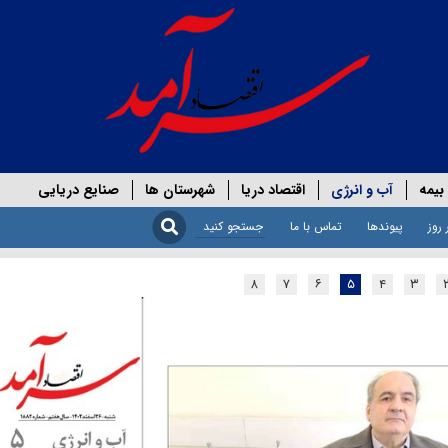
بیمه
آب و انرژی
اقتصاد دریا
شهرستان ها
صنایع دریایی
 روز
پیوندها
تماس با ما
۸
۷
۶
۵
۴
۳