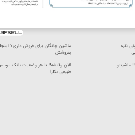
نی نقره
ماشین چانگان برای فروش داری؟ اینجا
ی
بفروشش
!! ماشینتو
الان وقتشه‼️ با هر وضعیت بانک مو، م
طبیعی بکار!