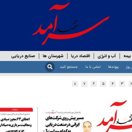
بیمه
آب و انرژی
اقتصاد دریا
شهرستان ها
صنایع دریایی
 روز
پیوندها
تماس با ما
۸
۷
۶
۵
۴
۳