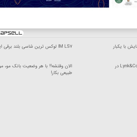
کیلومترپیمایش با یکبار
IM LS۷ لوکس ترین شاسی بلند برقی ایران
نیکاموتور نماینده IM Motor و Lynk&Co در
الان وقتشه‼️ با هر وضعیت بانک مو، م
طبیعی بکار!