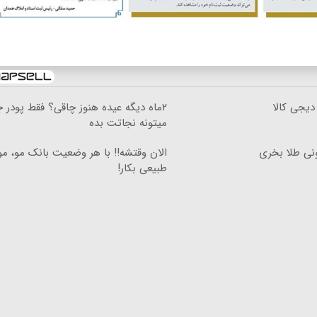
دیجی کالا
۲ماه دیگه عیده هنوز چاقی؟ فقط پودر 
میتونه نجاتت بده
ونی طلا بخری
الان وقتشه‼️ با هر وضعیت بانک مو، م
طبیعی بکار!