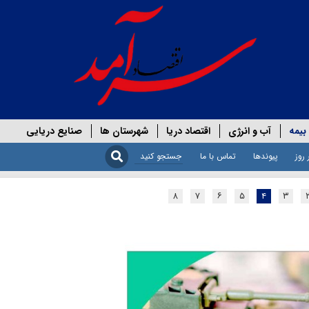
بیمه
آب و انرژی
اقتصاد دریا
شهرستان ها
صنایع دریایی
 روز
پیوندها
تماس با ما
۸
۷
۶
۵
۴
۳