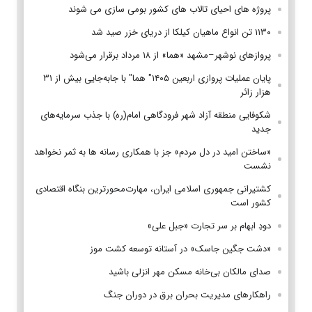
پروژه های احیای تالاب های کشور بومی سازی می شوند
۱۱۳۰ تن انواع ماهیان کیلکا از دریای خزر صید شد
پروازهای نوشهر–مشهد «هما» از ۱۸ مرداد برقرار می‌شود
پایان عملیات پروازی اربعین ۱۴۰۵" هما" با جابه‌جایی بیش از ۳۱
هزار زائر
شکوفایی منطقه آزاد شهر فرودگاهی امام(ره) با جذب سرمایه‌های
جدید
«ساختن امید در دل مردم» جز با همکاری رسانه ها به ثمر نخواهد
نشست
کشتیرانی جمهوری اسلامی ایران، مهارت‌محورترین بنگاه اقتصادی
کشور است
دودِ ابهام بر سر تجارت «جبل علی»
«دشت جگین جاسک» در آستانه توسعه کشت موز
صدای مالکان بی‌خانه مسکن مهر انزلی باشید
راهکارهای مدیریت بحران برق در دوران جنگ