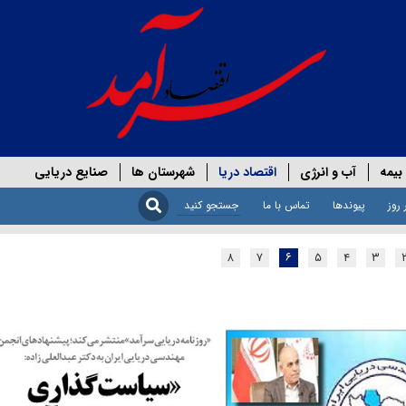
بیمه
آب و انرژی
اقتصاد دریا
شهرستان ها
صنایع دریایی
 روز
پیوندها
تماس با ما
۸
۷
۶
۵
۴
۳