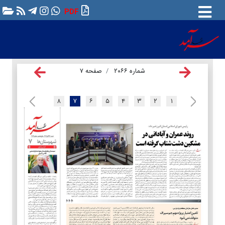
PDF
شماره ۲۰۶۶
صفحه ۷
۸
۷
۶
۵
۴
۳
۲
۱