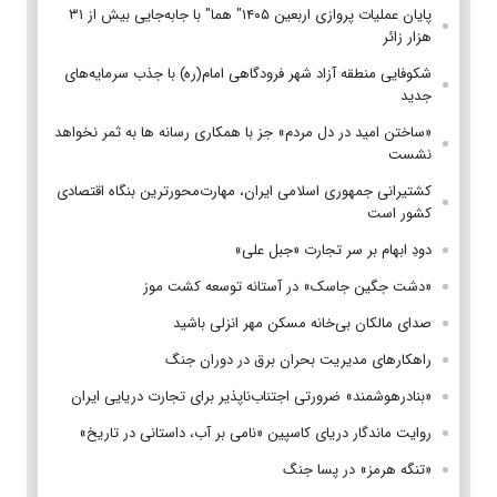
پایان عملیات پروازی اربعین ۱۴۰۵" هما" با جابه‌جایی بیش از ۳۱
هزار زائر
شکوفایی منطقه آزاد شهر فرودگاهی امام(ره) با جذب سرمایه‌های
جدید
«ساختن امید در دل مردم» جز با همکاری رسانه ها به ثمر نخواهد
نشست
کشتیرانی جمهوری اسلامی ایران، مهارت‌محورترین بنگاه اقتصادی
کشور است
دودِ ابهام بر سر تجارت «جبل علی»
«دشت جگین جاسک» در آستانه توسعه کشت موز
صدای مالکان بی‌خانه مسکن مهر انزلی باشید
راهکارهای مدیریت بحران برق در دوران جنگ
«بنادرهوشمند» ضرورتی اجتناب‌ناپذیر برای تجارت دریایی ایران
روایت ماندگار دریای کاسپین «نامی بر آب، داستانی در تاریخ»
«تنگه هرمز» در پسا جنگ