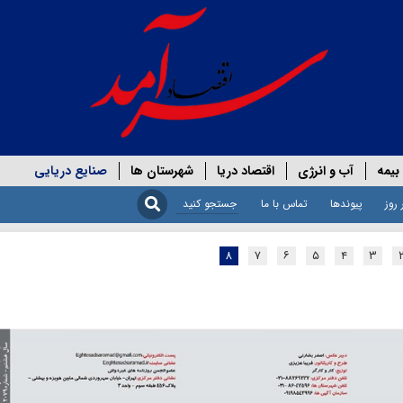
بیمه
آب و انرژی
اقتصاد دریا
شهرستان ها
صنایع دریایی
 روز
پیوندها
تماس با ما
۸
۷
۶
۵
۴
۳