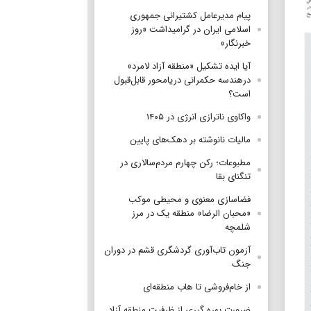
پیام مدیرعامل کشتیرانی جمهوری
اسلامی ایران در گرامیداشت «روز
خبرنگار»
آیا ایده تشکیل «منطقه آزاد لامرد»
درهندسه حکمرانی دریامحور قابل‌قبول
است؟
واکاوی ناترازی انرژی در ۱۴۰۵
مالیات نانوشته بر دهک‌های پایین
مطبوعات؛ رکن چهارم مردم‌سالاری در
تنگنای بقا
فضاسازی معنوی و محیطی موکب
«محبان الرضا» منطقه یک در مرز
شلمچه
آزمون تاب‌آوری گردشگری قشم در دوران
جنگ
از خام‌فروشی تا هاب منطقه‌ای
ضرورت بهره گیری از ظرفیت منطقه آزاد