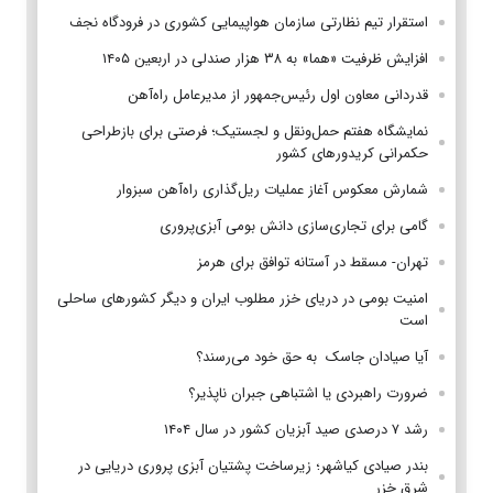
استقرار تیم‌ نظارتی سازمان هواپیمایی کشوری در فرودگاه نجف
افزایش ظرفیت «هما» به ۳۸ هزار صندلی در اربعین ۱۴۰۵
قدردانی معاون اول رئیس‌جمهور از مدیرعامل راه‌آهن
نمایشگاه هفتم حمل‌ونقل و لجستیک؛ فرصتی برای بازطراحی
حکمرانی کریدورهای کشور
شمارش معکوس آغاز عملیات ریل‌گذاری راه‌آهن سبزوار
گامی برای تجاری‌سازی دانش بومی آبزی‌پروری
تهران- مسقط در آستانه توافق برای هرمز
امنیت بومی در دریای خزر مطلوب ایران و دیگر کشورهای ساحلی
است
آیا صیادان جاسک به حق خود می‌رسند؟
ضرورت راهبردی یا اشتباهی جبران ناپذیر؟
رشد ۷ درصدی صید آبزیان کشور در سال ۱۴۰۴
بندر صیادی کیاشهر؛ زیرساخت پشتیان آبزی پروری دریایی در
شرق خزر