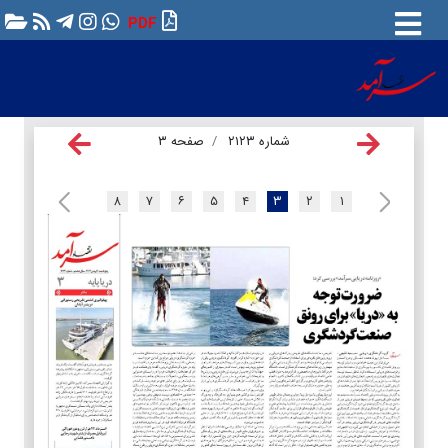
PDF
شماره ۲۱۲۳
صفحه ۳
۸
۷
۶
۵
۴
۳
۲
۱