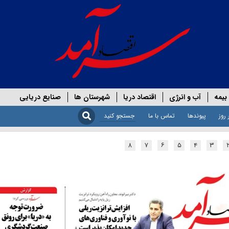
بیمه
آب و انرژی
اقتصاد دریا
شهرستان ها
صنایع دریایی
 روز
پیوندها
تماس با ما
۸
۷
۶
۵
۴
۳