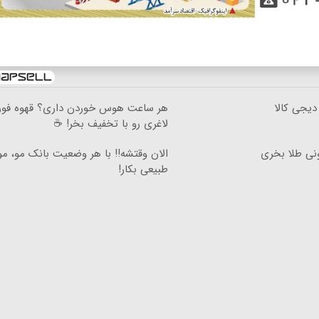
دیجی کالا
هر ساعت هوس خوردن داری؟ قهوه فو
لاغری رو با تخفیف بخر! ☕
ونی طلا بخری
الان وقتشه‼️ با هر وضعیت بانک مو، م
طبیعی بکار!