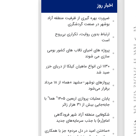
اخبار روز
ضرورت بهره گیری از ظرفیت منطقه آزاد
بوشهر در صنعت گردشگری
ارتباط بدون روایت، تکراری بی‌روح
است
پروژه های احیای تالاب های کشور بومی
سازی می شوند
۱۱۳۰ تن انواع ماهیان کیلکا از دریای خزر
صید شد
پروازهای نوشهر–مشهد «هما» از ۱۸ مرداد
برقرار می‌شود
پایان عملیات پروازی اربعین ۱۴۰۵" هما" با
جابه‌جایی بیش از ۳۱ هزار زائر
شکوفایی منطقه آزاد شهر فرودگاهی
امام(ره) با جذب سرمایه‌های جدید
«ساختن امید در دل مردم» جز با همکاری