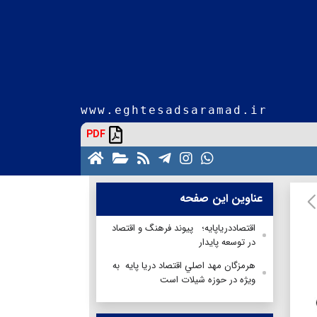
www.eghtesadsaramad.ir
PDF
عناوین این صفحه
اقتصاددریاپایه؛ پیوند فرهنگ و اقتصاد
در توسعه پایدار
هرمزگان مهد اصلي اقتصاد دريا پايه به
ويژه در حوزه شيلات است