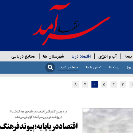
بیمه
آب و انرژی
اقتصاد دریا
شهرستان ها
صنایع دریایی
 روز
پیوندها
تماس با ما
۸
۷
۶
۵
۴
۳