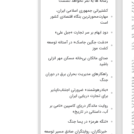
رسانه ها به ثمر نخواهد نشست
کشتیرانی جمهوری اسلامی ایران،
مهارت‌محورترین بنگاه اقتصادی کشور
است
دودِ ابهام بر سر تجارت «جبل علی»
«دشت جگین جاسک» در آستانه توسعه
کشت موز
صدای مالکان بی‌خانه مسکن مهر انزلی
باشید
راهکارهای مدیریت بحران برق در دوران
جنگ
«بنادرهوشمند» ضرورتی اجتناب‌ناپذیر
برای تجارت دریایی ایران
روایت ماندگار دریای کاسپین «نامی بر
آب، داستانی در تاریخ»
«تنگه هرمز» در پسا جنگ
‌ خبرنگاران، روایتگران صادق مسیر توسعه