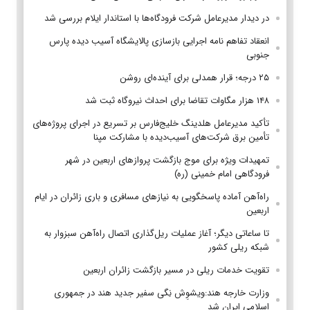
در دیدار مدیرعامل شرکت فرودگاه‌ها با استاندار ایلام بررسی شد
انعقاد تفاهم نامه اجرایی بازسازی پالایشگاه آسیب دیده پارس
جنوبی
۲۵ درجه؛ قرار همدلی برای آینده‌ای روشن
۱۴۸ هزار مگاوات تقاضا برای احداث نیروگاه ثبت شد
تأکید مدیرعامل هلدینگ خلیج‌فارس بر تسریع در اجرای پروژه‌های
تأمین برق شرکت‌های آسیب‌دیده با مشارکت مپنا
تمهیدات ویژه برای موج بازگشت پروازهای اربعین در شهر
فرودگاهی امام خمینی (ره)
راه‌آهن آماده پاسخگویی به نیازهای مسافری و باری زائران در ایام
اربعین
تا ساعاتی دیگر؛ آغاز عملیات ریل‌گذاری اتصال راه‌آهن سبزوار به
شبکه ریلی کشور
تقویت خدمات ریلی در مسیر بازگشت زائران اربعین
وزارت خارجه هند:ویشوِش نِگی سفیر جدید هند در جمهوری
اسلامی ایران شد