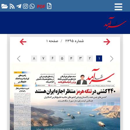
PDF
شماره ۲۴۹۵
صفحه ۱
۸
۷
۶
۵
۴
۳
۲
۱