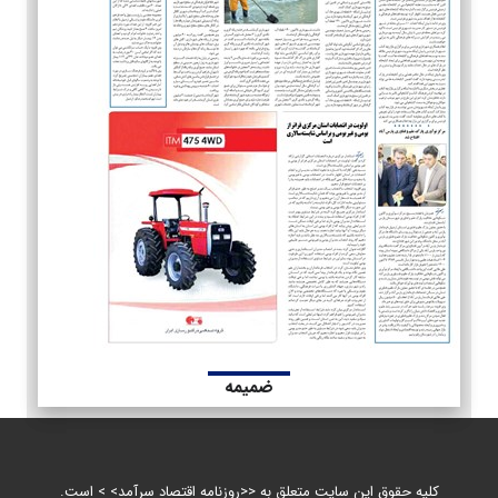
ضمیمه
کلیه حقوق این سایت متعلق به <<روزنامه اقتصاد سرآمد> > است.