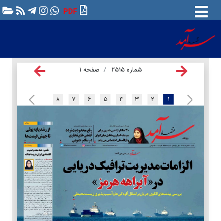
PDF
شماره ۲۵۱۵
صفحه ۱
۸
۷
۶
۵
۴
۳
۲
۱