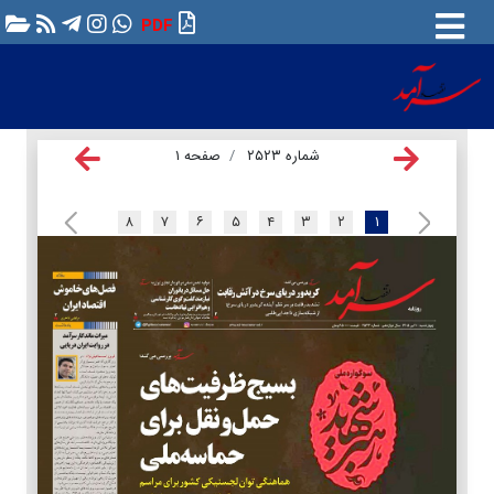
PDF
شماره ۲۵۲۳
صفحه ۱
۸
۷
۶
۵
۴
۳
۲
۱