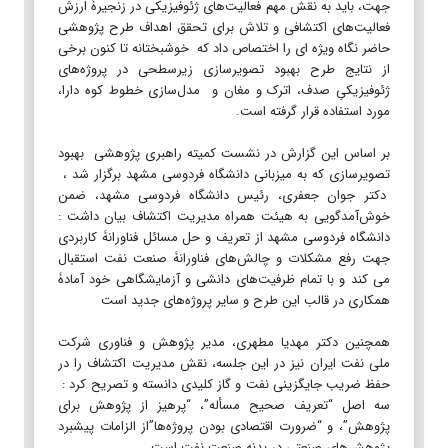
جهت، باید به نقش مهم فعالیت‌های ژئوفیزیکی در زنجیرۀ ارزش
فعالیت‌های اکتشافی و تلاش برای تحقق اهداف طرح پژوهشی
حاضر نگاه ویژه ای را اختصاص داد که خوشبختانه تا کنون برخی
از نتایج طرح بهبود تصویرسازی زیرسطحی در پروژه‌های
ژئوفیزیکیِ صدف، اترک و مغان و مدل‌سازی خطوط کوه دارا،
مورد استفاده قرار گرفته است.
بر اساس این گزارش در نشست کمیته راهبری پژوهشی بهبود
تصویرسازی که به میزبانی دانشگاه فردوسی مشهد برگزار شد ،
دکتر جوان جعفری، رئیس دانشگاه فردوسی مشهد، ضمن
خوش‌آمدگویی به هیئت همراه مدیریت اکتشاف بیان داشت :
دانشگاه فردوسی مشهد از تعریف و حل مسائل فناورانۀ کاربردی
جهت رفع مشکلات و چالش‌های فناورانۀ صنعت نفت استقبال
می کند و با تمام ظرفیت‌های دانشی و آزمایشگاهی خود آمادۀ
همکاری در قالب این طرح و سایر پروژه‌های جدید است
همچنین دکتر مهدیا مطهری، مدیر پژوهش و فناوری شرکت
ملی نفت ایران نیز در این جلسه، نقش مدیریت اکتشاف را در
حفظ ضریب جایگزینی نفت و گاز کلیدی دانسته و تصریح کرد :
سه اصل “تعریف صحیح مسأله”، “پرهیز از پژوهش برای
پژوهش”، و “ضرورت اقتصادی بودن پروژه‌ها”از الزامات پیشبرد
پژوهش‌های صنعتی در بدنه صنعت نفت است.