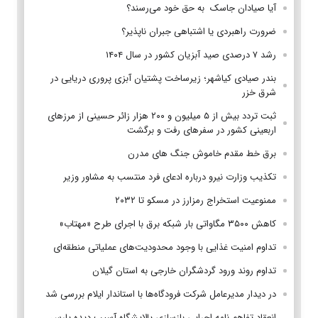
آیا صیادان جاسک به حق خود می‌رسند؟
ضرورت راهبردی یا اشتباهی جبران ناپذیر؟
رشد ۷ درصدی صید آبزیان کشور در سال ۱۴۰۴
بندر صیادی کیاشهر؛ زیرساخت پشتیان آبزی پروری دریایی در
شرق خزر
ثبت تردد بیش از ۵ میلیون و ۲۰۰ هزار زائر حسینی از مرزهای
اربعینی کشور در سفرهای رفت و برگشت
برق خط مقدم خاموش جنگ های مدرن
تکذیب وزارت نیرو درباره ادعای فرد منتسب به مشاور وزیر
ممنوعیت استخراج رمزارز در مسکو تا ۲۰۳۲
کاهش ۳۵۰۰ مگاواتی بار شبکه برق با اجرای طرح «مهتاب»
تداوم امنیت غذایی با وجود محدودیت‌های عملیاتی منطقه‌ای
تداوم روند ورود گردشگران خارجی به استان گیلان
در دیدار مدیرعامل شرکت فرودگاه‌ها با استاندار ایلام بررسی شد
انعقاد تفاهم نامه اجرایی بازسازی پالایشگاه آسیب دیده پارس