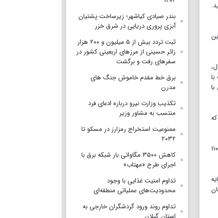
۱۴۰۴
ه ۳۳۴۵ دلار و ۵۷ سنت رسید.
بندر صیادی کیاشهر؛ زیرساخت پشتیان
آبزی پروری دریایی در شرق خزر
. این
ثبت تردد بیش از ۵ میلیون و ۲۰۰ هزار
زائر حسینی از مرزهای اربعینی کشور در
سفرهای رفت و برگشت
ل،
با
برق خط مقدم خاموش جنگ های
با
مدرن
تکذیب وزارت نیرو درباره ادعای فرد
منتسب به مشاور وزیر
 یافته که
ممنوعیت استخراج رمزارز در مسکو تا
۲۰۳۲
سرمایه‌گذاران، اکنون منتظر گزارش اشتغال غیرکشاورزی، در روز جاری هستند که طبق نظرسنجی رویترز، انتظار می‌رود نشان دهد در ژوئن، ۱۱۰
کاهش ۳۵۰۰ مگاواتی بار شبکه برق با
اجرای طرح «مهتاب»
دسامبر، نرخ بهره را ۶۶ واحد پایه
تداوم امنیت غذایی با وجود
ان
محدودیت‌های عملیاتی منطقه‌ای
تداوم روند ورود گردشگران خارجی به
استان گیلان