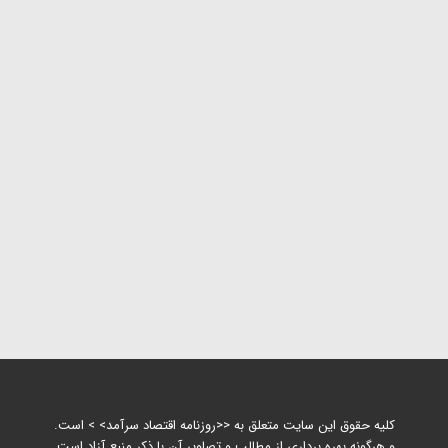
کلیه حقوق این سایت متعلق به <<روزنامه اقتصاد سرآمد> > است.
و هرگونه بهره برداری از مطالب و تصاویر آن با ذکر منبع آزاد است.