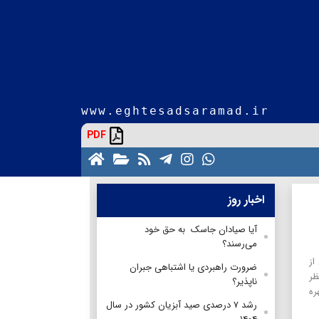
www.eghtesadsaramad.ir
PDF
اخبار روز
آیا صیادان جاسک به حق خود
می‌رسند؟
از
ضرورت راهبردی یا اشتباهی جبران
ظر
ناپذیر؟
ره
رشد ۷ درصدی صید آبزیان کشور در سال