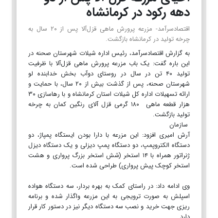
دهه رکود در کرمانشاه
اقتصادسرآمد- مزرعه پرورش ماهی قزل‌آلا پس از ۲۰ سال به
چرخه تولید در کرمانشاه بازگشت.
به گزارش اقتصادسرآمد، رئیس اداره شیلات شهرستان صحنه در
این باره گفت: یک باب مزرعه پرورش ماهی قزل‌آلا با ظرفیت
تولید ۴۰ تن در سال در روستای دوآب بخش خدابنده لو
شهرستان صحنه، پس از گذشت بیش از ۲۰ سال، با حمایت و
ارائه تسهیلات اداره کل شیلات استان کرمانشاه و با رهاسازی ۳۰
هزار قطعه ماهی ۱۸۰ گرمی قزل آلای رنگین کمان به چرخه
تولید بازگشت.
سازمان
آرش امیری افزود: این مزرعه با دارا بودن ایستگاه پمپاژ، دو
دستگاه الکتروپمپ، دو دستگاه پمپ دیزلی و یک دستگاه دیزل
ژنراتور همراه با ۱۴ استخر (شش استخر بزرگ پرواری و هشت
استخر کوچک پیش پرواری) طراحی شده است.
وی ادامه داد: در راستای کمک به بهره بردار، سه دستگاه هواده
اسپلش به صورت ترویجی به این مزرعه واگذار شده و برنامه
ریزی جهت خرید و نصب سه دستگاه دیگر نیز در دستور کار قرار
دارد.