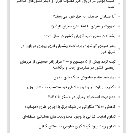
امنیت بومی در دریای خزر مطلوب ایران و دیگر کشورهای ساحلی
است
آیا صیادان جاسک به حق خود می‌رسند؟
ضرورت راهبردی یا اشتباهی جبران ناپذیر؟
رشد ۷ درصدی صید آبزیان کشور در سال ۱۴۰۴
بندر صیادی کیاشهر؛ زیرساخت پشتیان آبزی پروری دریایی در
شرق خزر
ثبت تردد بیش از ۵ میلیون و ۲۰۰ هزار زائر حسینی از مرزهای
اربعینی کشور در سفرهای رفت و برگشت
برق خط مقدم خاموش جنگ های مدرن
تکذیب وزارت نیرو درباره ادعای فرد منتسب به مشاور وزیر
ممنوعیت استخراج رمزارز در مسکو تا ۲۰۳۲
کاهش ۳۵۰۰ مگاواتی بار شبکه برق با اجرای طرح «مهتاب»
تداوم امنیت غذایی با وجود محدودیت‌های عملیاتی منطقه‌ای
تداوم روند ورود گردشگران خارجی به استان گیلان